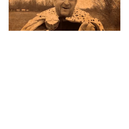
Musik
Auf allen Plattformen…
…und auf Vinyl!