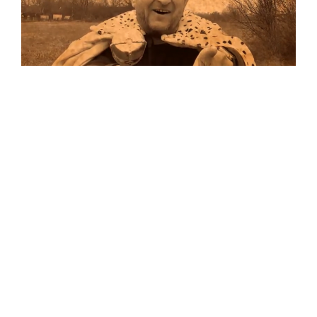
Musik
Auf allen Plattformen…
…und auf Vinyl!