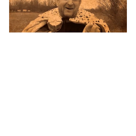
Musik
Auf allen Plattformen…
…und auf Vinyl!