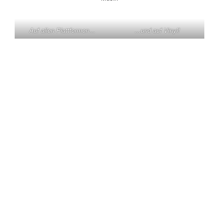
Auf allen Plattformen…
…und auf Vinyl!
KONTAKT
Claas Triebel