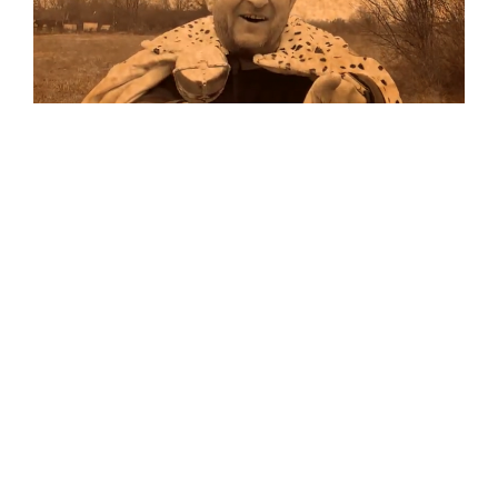
Musik
Auf allen Plattformen…
…und auf Vinyl!