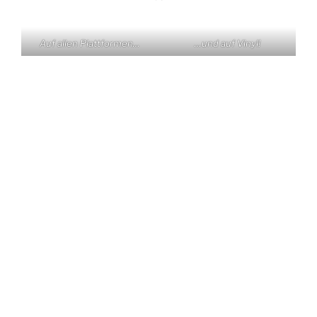
Auf allen Plattformen…
…und auf Vinyl!
KONTAKT
Claas Triebel