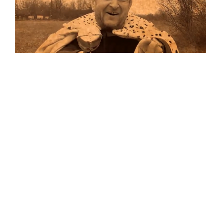
Musik
Auf allen Plattformen…
…und auf Vinyl!