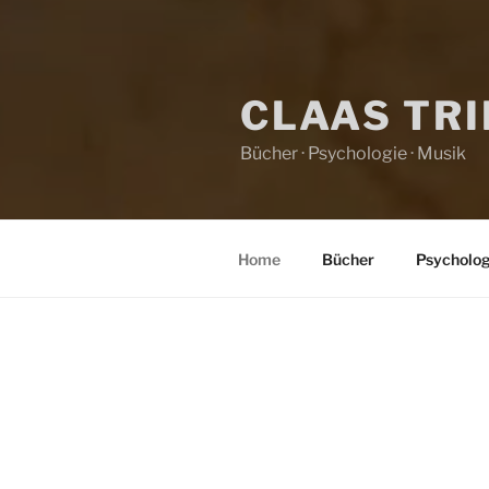
CLAAS TR
Bücher · Psychologie · Musik
Home
Bücher
Psycholog
HOME