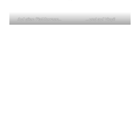
Auf allen Plattformen…
…und auf Vinyl!
KONTAKT
Claas Triebel