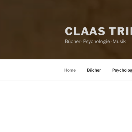
CLAAS TR
Bücher · Psychologie · Musik
Home
Bücher
Psycholog
HOME