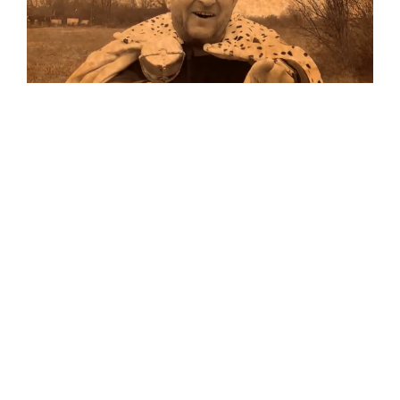
Musik
Auf allen Plattformen…
…und auf Vinyl!