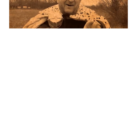
Musik
Auf allen Plattformen…
…und auf Vinyl!