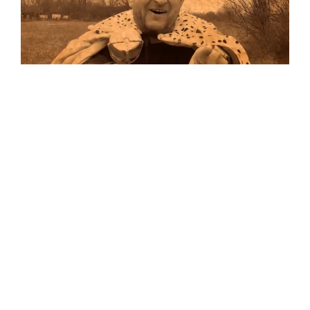
Musik
Auf allen Plattformen…
…und auf Vinyl!