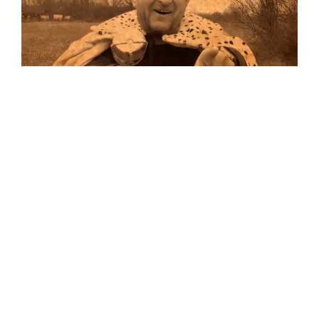
Musik
Auf allen Plattformen…
…und auf Vinyl!