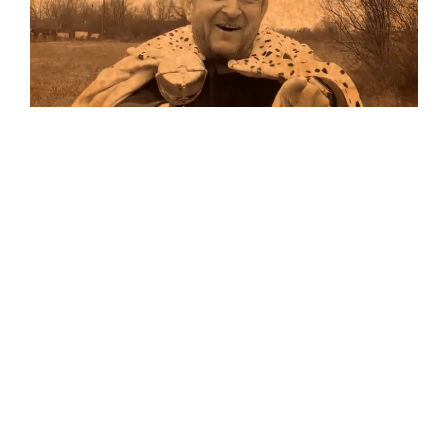
Musik
Auf allen Plattformen…
…und auf Vinyl!