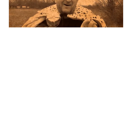
Musik
Auf allen Plattformen…
…und auf Vinyl!