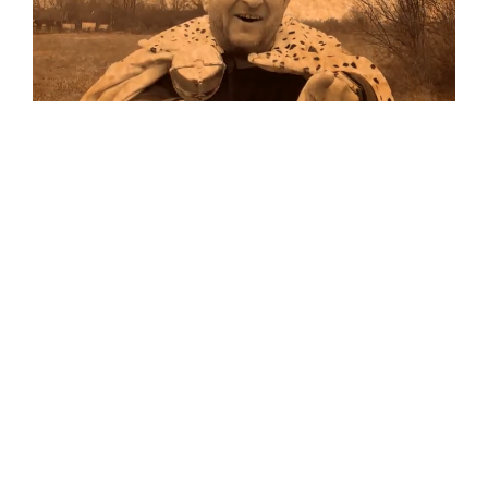
Musik
Auf allen Plattformen…
…und auf Vinyl!