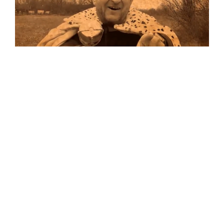
Musik
Auf allen Plattformen…
…und auf Vinyl!