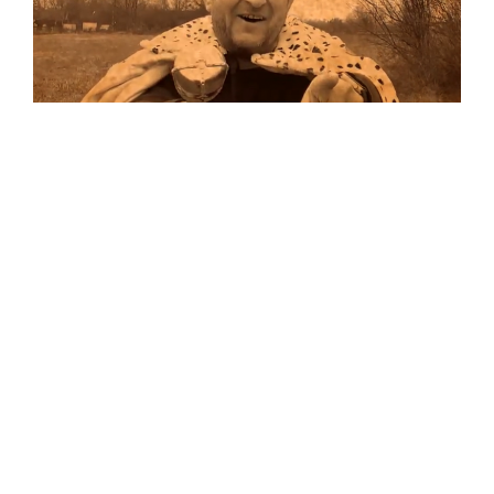
Musik
Auf allen Plattformen…
…und auf Vinyl!