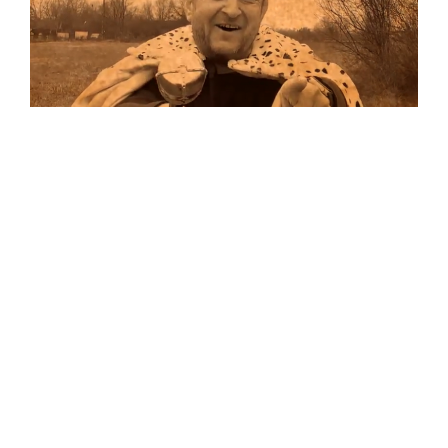
Musik
Auf allen Plattformen…
…und auf Vinyl!