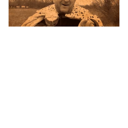
Musik
Auf allen Plattformen…
…und auf Vinyl!