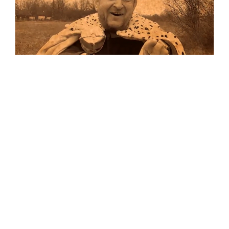
Musik
Auf allen Plattformen…
…und auf Vinyl!