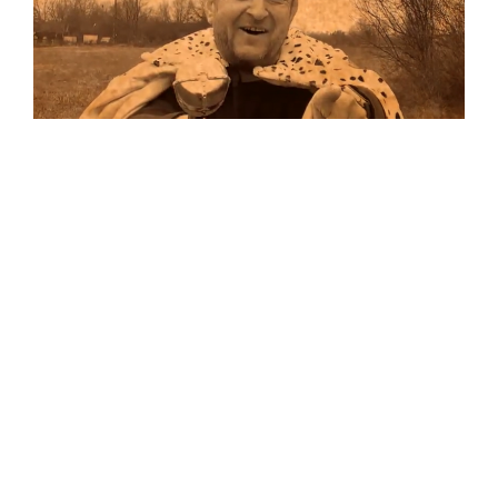
Musik
Auf allen Plattformen…
…und auf Vinyl!