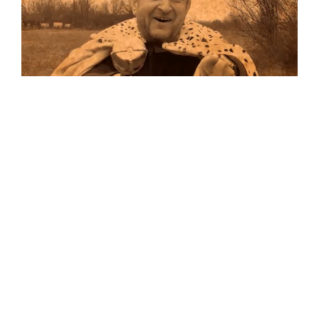
Musik
Auf allen Plattformen…
…und auf Vinyl!