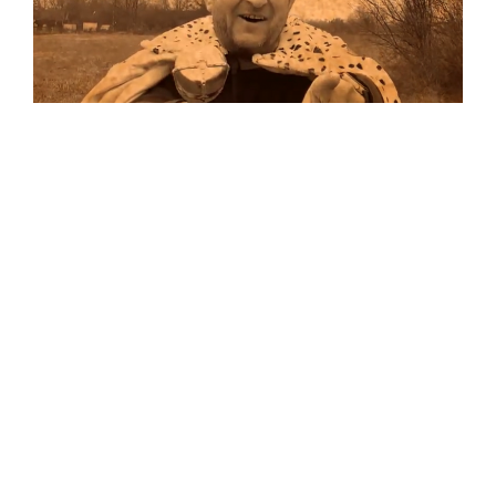
Musik
Auf allen Plattformen…
…und auf Vinyl!