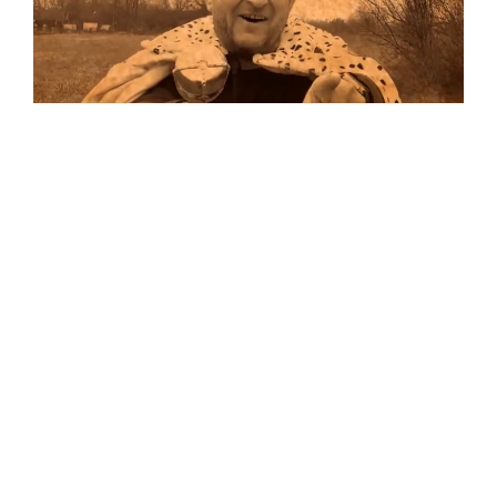
Musik
Auf allen Plattformen…
…und auf Vinyl!