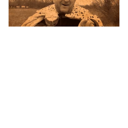
Musik
Auf allen Plattformen…
…und auf Vinyl!