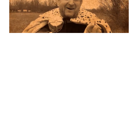
Musik
Auf allen Plattformen…
…und auf Vinyl!