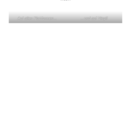
Auf allen Plattformen…
…und auf Vinyl!
KONTAKT
Claas Triebel