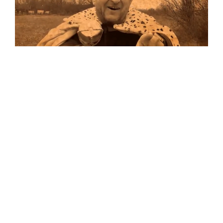
Musik
Auf allen Plattformen…
…und auf Vinyl!