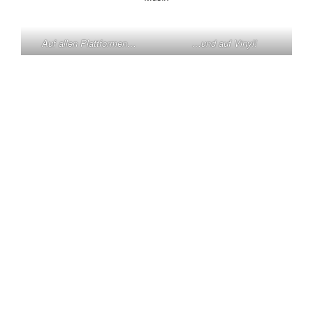
Auf allen Plattformen…
…und auf Vinyl!
KONTAKT
Claas Triebel