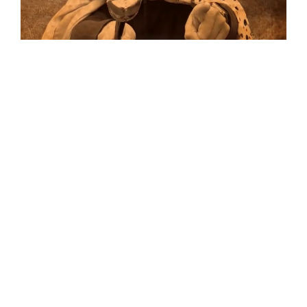
Musik
Auf allen Plattformen…
…und auf Vinyl!