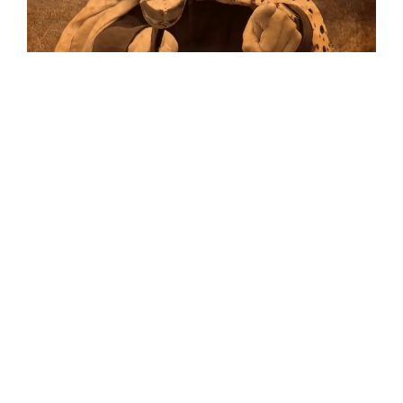
Musik
Auf allen Plattformen…
…und auf Vinyl!