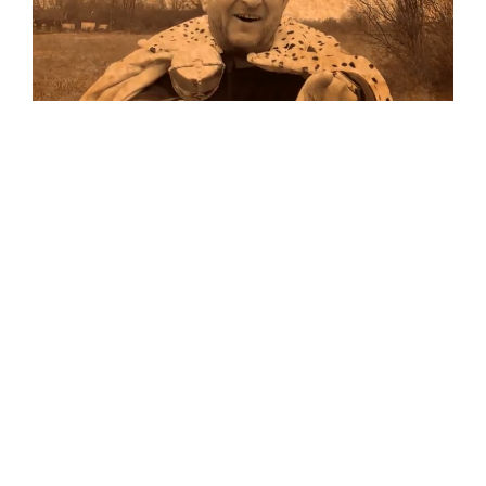
Musik
Auf allen Plattformen…
…und auf Vinyl!