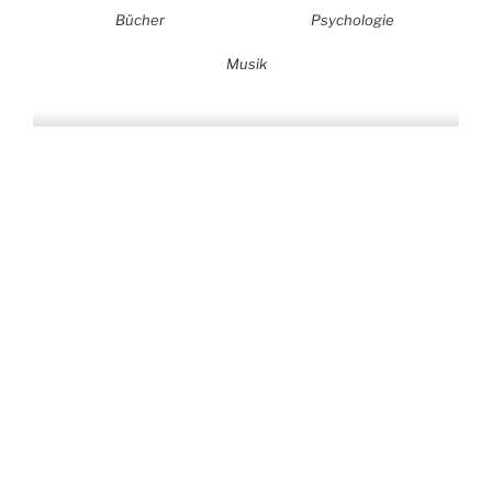
Bücher
Psychologie
Musik
Auf allen Plattformen…
…und auf Vinyl!
KONTAKT