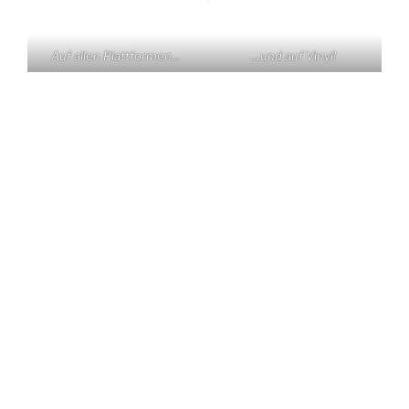
Auf allen Plattformen…
…und auf Vinyl!
KONTAKT
Claas Triebel