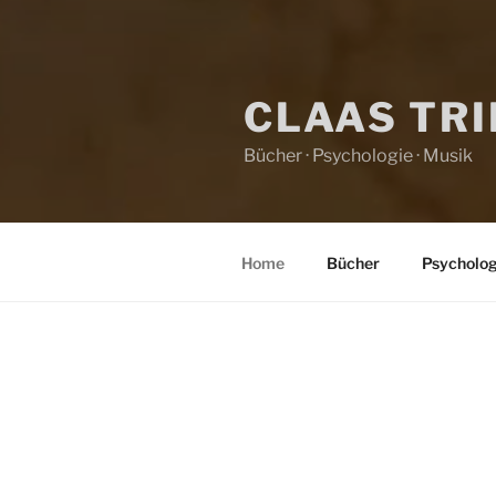
CLAAS TR
Bücher · Psychologie · Musik
Home
Bücher
Psycholog
HOME