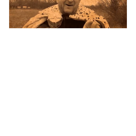
Musik
Auf allen Plattformen…
…und auf Vinyl!