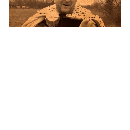
Musik
Auf allen Plattformen…
…und auf Vinyl!