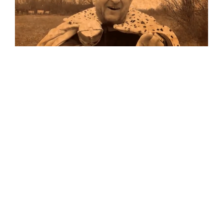
Musik
Auf allen Plattformen…
…und auf Vinyl!