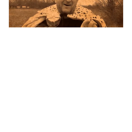
Musik
Auf allen Plattformen…
…und auf Vinyl!