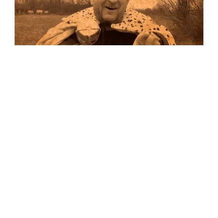
Musik
Auf allen Plattformen…
…und auf Vinyl!