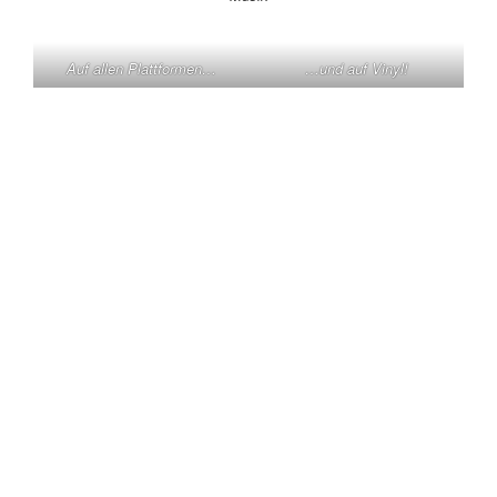
Auf allen Plattformen…
…und auf Vinyl!
KONTAKT
Claas Triebel