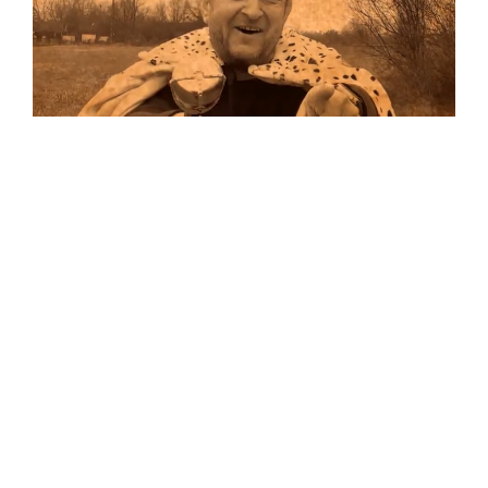
Musik
Auf allen Plattformen…
…und auf Vinyl!