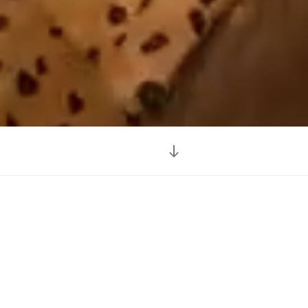
Nach
unten
zum
Inhalt
scrollen
e
Musik