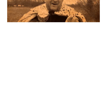
Musik
Auf allen Plattformen…
…und auf Vinyl!