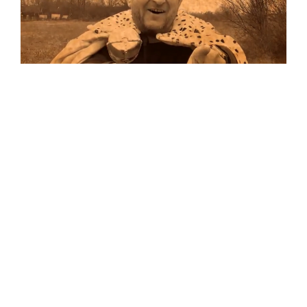
Musik
Auf allen Plattformen…
…und auf Vinyl!