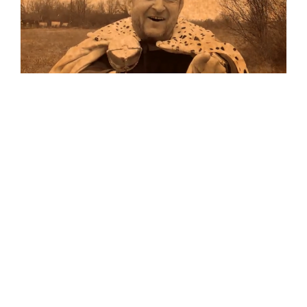
Musik
Auf allen Plattformen…
…und auf Vinyl!