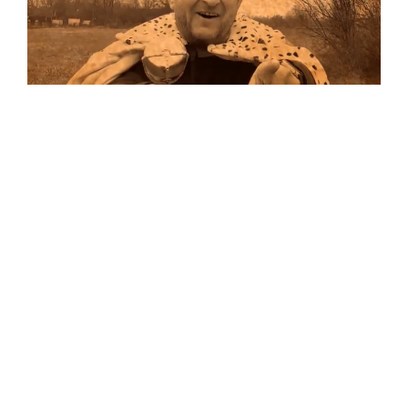
Musik
Auf allen Plattformen…
…und auf Vinyl!