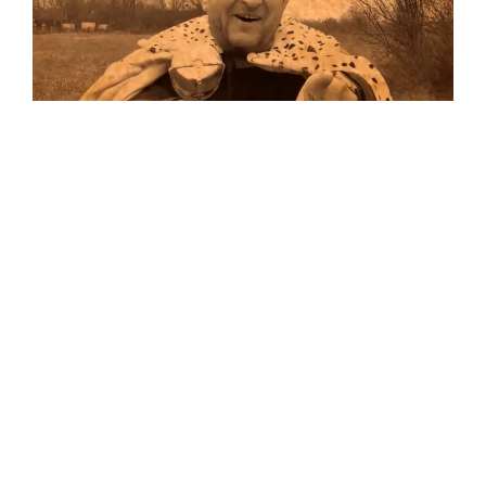
Musik
Auf allen Plattformen…
…und auf Vinyl!